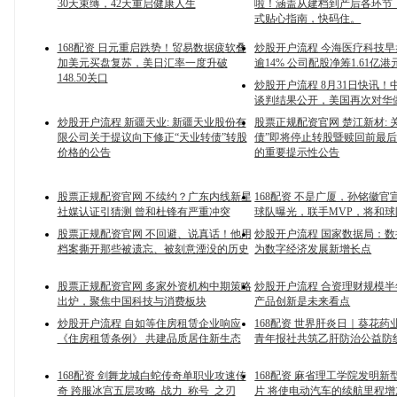
30天束缚，42天重启健康人生
啦！涵盖从建档到产后各环节
式贴心指南，快码住。
168配资 日元重启跌势！贸易数据疲软叠
炒股开户流程 今海医疗科技
加美元买盘复苏，美日汇率一度升破
逾14% 公司配股净筹1.61亿港
148.50关口
炒股开户流程 8月31日快讯！
谈判结果公开，美国再次对华
炒股开户流程 新疆天业: 新疆天业股份有
股票正规配资官网 楚江新材: 
限公司关于提议向下修正“天业转债”转股
债”即将停止转股暨赎回前最
价格的公告
的重要提示性公告
股票正规配资官网 不续约？广东内线新星
168配资 不是广厦，孙铭徽官
社媒认证引猜测 曾和杜锋有严重冲突
球队曝光，联手MVP，将和球
股票正规配资官网 不回避、说真话！他用
炒股开户流程 国家数据局：
档案撕开那些被遗忘、被刻意湮没的历史
为数字经济发展新增长点
股票正规配资官网 多家外资机构中期策略
炒股开户流程 合资理财规模半
出炉，聚焦中国科技与消费板块
产品创新是未来看点
炒股开户流程 自如等住房租赁企业响应
168配资 世界肝炎日｜葵花药
《住房租赁条例》 共建品质居住新生态
青年报社共筑乙肝防治公益防
168配资 剑舞龙城白蛇传奇单职业攻速传
168配资 麻省理工学院发明新
奇 跨服冰宫五层攻略_战力_称号_之刃
片 将使电动汽车的续航里程增